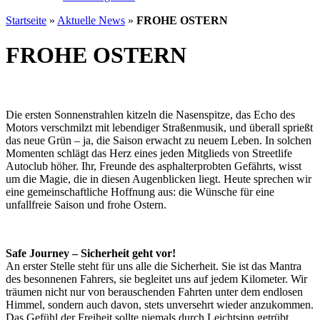
Startseite
»
Aktuelle News
»
FROHE OSTERN
FROHE OSTERN
Die ersten Sonnenstrahlen kitzeln die Nasenspitze, das Echo des
Motors verschmilzt mit lebendiger Straßenmusik, und überall sprießt
das neue Grün – ja, die Saison erwacht zu neuem Leben. In solchen
Momenten schlägt das Herz eines jeden Mitglieds von Streetlife
Autoclub höher. Ihr, Freunde des asphalterprobten Gefährts, wisst
um die Magie, die in diesen Augenblicken liegt. Heute sprechen wir
eine gemeinschaftliche Hoffnung aus: die Wünsche für eine
unfallfreie Saison und frohe Ostern.
Safe Journey – Sicherheit geht vor!
An erster Stelle steht für uns alle die Sicherheit. Sie ist das Mantra
des besonnenen Fahrers, sie begleitet uns auf jedem Kilometer. Wir
träumen nicht nur von berauschenden Fahrten unter dem endlosen
Himmel, sondern auch davon, stets unversehrt wieder anzukommen.
Das Gefühl der Freiheit sollte niemals durch Leichtsinn getrübt